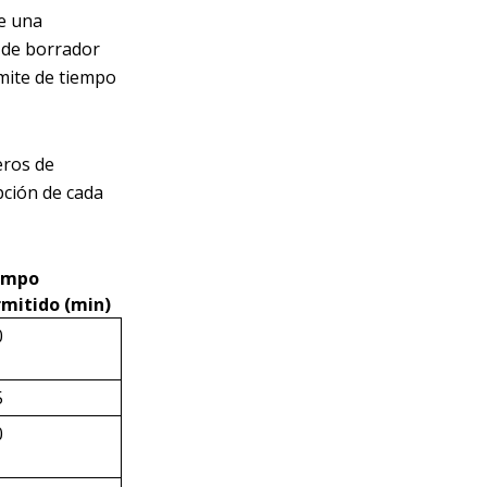
ye una
 de borrador
ímite de tiempo
eros de
pción de cada
empo
rmitido (min)
0
5
0