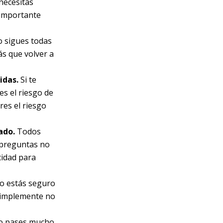
necesitas
 importante
o sigues todas
ás que volver a
idas.
Si te
es el riesgo de
res el riesgo
ado.
Todos
 preguntas no
cidad para
no estás seguro
 simplemente no
No pases mucho