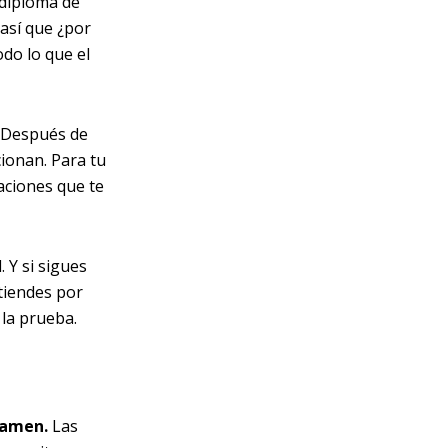
 diploma de
 así que ¿por
odo lo que el
. Después de
cionan. Para tu
aciones que te
. Y si sigues
ntiendes por
 la prueba.
xamen.
Las