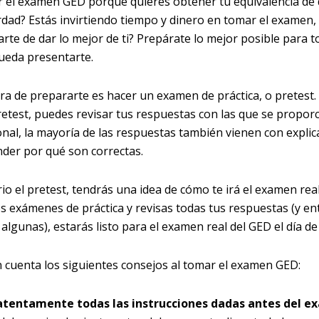
 el examen GED porque quieres obtener tu equivalencia de
rdad? Estás invirtiendo tiempo y dinero en tomar el examen,
rte de dar lo mejor de ti? Prepárate lo mejor posible para t
eda presentarte.
a de prepararte es hacer un examen de práctica, o pretest
pretest, puedes revisar tus respuestas con las que se propor
ional, la mayoría de las respuestas también vienen con explic
der por qué son correctas.
io el pretest, tendrás una idea de cómo te irá el examen real
los exámenes de práctica y revisas todas tus respuestas (y e
 algunas), estarás listo para el examen real del GED el día de
 cuenta los siguientes consejos al tomar el examen GED:
atentamente todas las instrucciones dadas antes del e