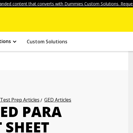
anded content that converts with Dummies Custom Solutions. Reques
tions
Custom Solutions
 Test Prep Articles
GED Articles
GED PARA
 SHEET