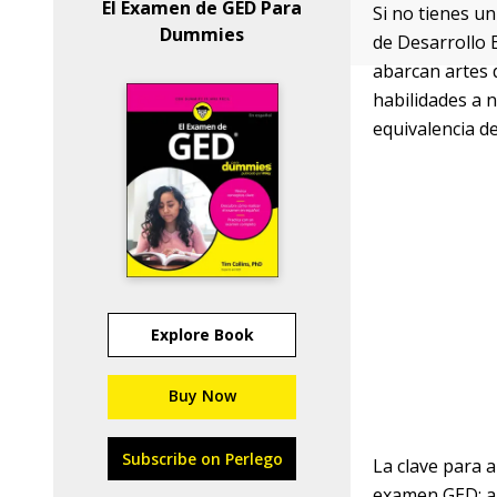
El Examen de GED Para
Si no tienes u
Dummies
de Desarrollo 
abarcan artes 
habilidades a 
equivalencia d
Explore Book
Buy Now
Subscribe on Perlego
La clave para 
examen GED; ap