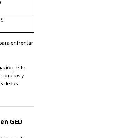
0
15
para enfrentar
ación. Este
a cambios y
s de los
men GED