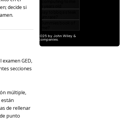
n; decide si
examen.
el examen GED,
entes secciones
ón múltiple,
 están
as de rellenar
 de punto