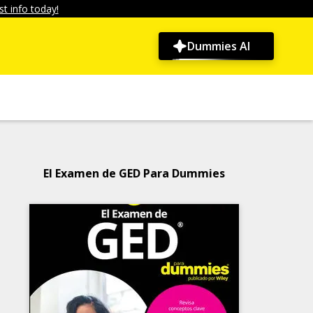
t info today!
Dummies AI
El Examen de GED Para Dummies