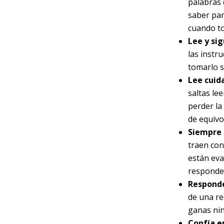
palabras 
saber par
cuando t
Lee y si
las instr
tomarlo s
Lee cuid
saltas le
perder la
de equivo
Siempre 
traen con
están eva
responder
Responde
de una re
ganas ni
Confía en