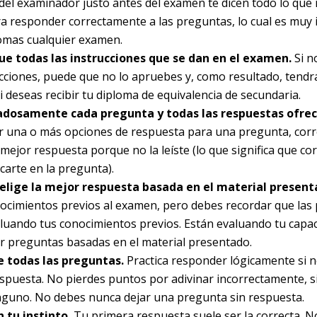
del examinador justo antes del examen te dicen todo lo que 
a responder correctamente a las preguntas, lo cual es muy
omas cualquier examen.
gue todas las instrucciones que se dan en el examen.
Si n
ucciones, puede que no lo apruebes y, como resultado, tendr
i deseas recibir tu diploma de equivalencia de secundaria.
adosamente cada pregunta y todas las respuestas ofrec
er una o más opciones de respuesta para una pregunta, corr
 mejor respuesta porque no la leíste (lo que significa que cor
carte en la pregunta).
elige la mejor respuesta basada en el material present
ocimientos previos al examen, pero debes recordar que las
luando tus conocimientos previos. Están evaluando tu capa
 preguntas basadas en el material presentado.
 todas las preguntas.
Practica responder lógicamente si 
spuesta. No pierdes puntos por adivinar incorrectamente,
nguno. No debes nunca dejar una pregunta sin respuesta.
 tu instinto.
Tu primera respuesta suele ser la correcta. 