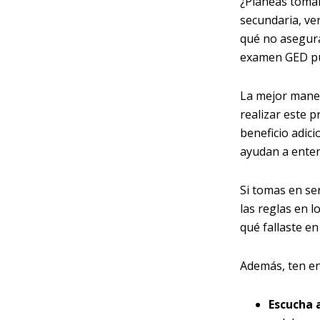
¿Planeas tomar
secundaria, ve
qué no asegura
examen GED pu
La mejor maner
realizar este 
beneficio adic
ayudan a enten
Si tomas en ser
las reglas en 
qué fallaste en
Además, ten en
Escucha 