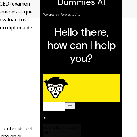
n GED (examen
exámenes ― que
 evalúan tus
 un diploma de
y contenido del
xito en el