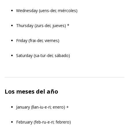
Wednesday (uens-dei; miércoles)
Thursday (zurs-dei; jueves) *
Friday (frai-dei; viernes)
Saturday (sa-tur-dei; sábado)
Los meses del año
January (llan-iu-e-ri; enero) +
February (feb-ru-e-ri; febrero)