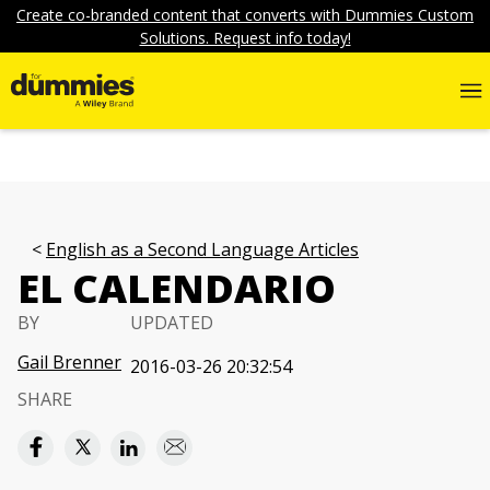
Create co-branded content that converts with Dummies Custom
Solutions. Request info today!
English as a Second Language Articles
EL CALENDARIO
BY
UPDATED
Gail Brenner
2016-03-26 20:32:54
SHARE