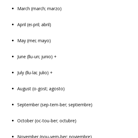
March (march; marzo)
April (ei-pril; abril)
May (mei; mayo)
June (llu-un; junio) +
July (llu-lai; julio) +
August (o-gost; agosto)
September (sep-tem-ber; septiembre)
October (oc-tou-ber; octubre)
November (nou-vem-ber; noviembre)